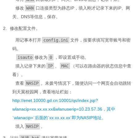
修改
WAN
口连接类型为静态IP，填入刚才记录下来的IP、网
关、DNS等信息，保存。
修改配置文件。
用记事本打开
config.ini
文件，按要求填写宽带账号和密
码。
isauto
修改为
0
，即设置成手动。
填入记录下来的
IP
、
MAC
（可以在路由器的状态信息中查
看）。
查看
NASIP
。未拨号情况下，随便访问一个网页会自动跳转
到天翼校园网，查看地址栏如：
http://enet.10000.gd.cn:10001/qs/index.jsp?
wlanacip=xx.xx.xx.xx&wlanuserip=10.23.57.36，其中
`wlanacip=`后面的`xx.xx.xx.xx`即为NASIP地址。
填入
NASIP
。